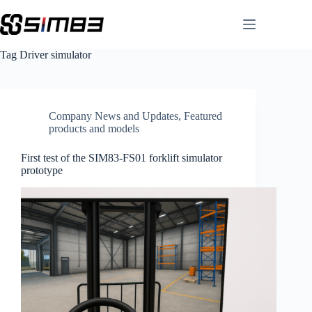
Skip
to
content
Tag
Driver simulator
Company News and Updates
,
Featured
products and models
First test of the SIM83-FS01 forklift simulator
prototype