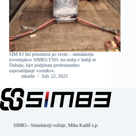
SIM 83 širi prisotnost po svetu – simulatorja
tovornjakov SIM83-TS01 sta sedaj v Indiji in
Dubaju, kjer podpirata profesionalno
usposabljanje voznikov.
mkadis
July 22, 2025
SIM83 - Simulatorji vožnje, Miha Kadiš s.p.